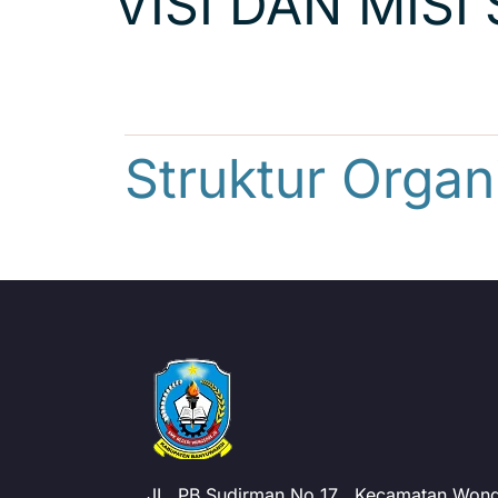
VISI DAN MIS
Struktur Org
JL. PB Sudirman No 17 , Kecamatan Wong