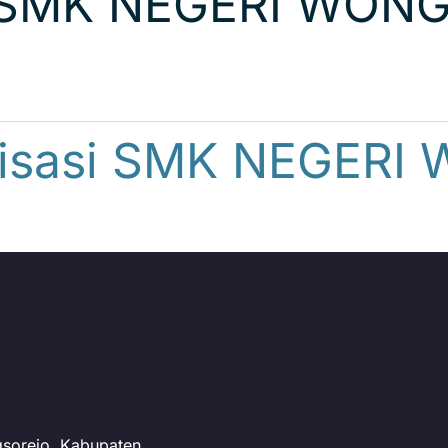
I SMK NEGERI WON
anisasi SMK NEGER
sorejo, Kabupaten